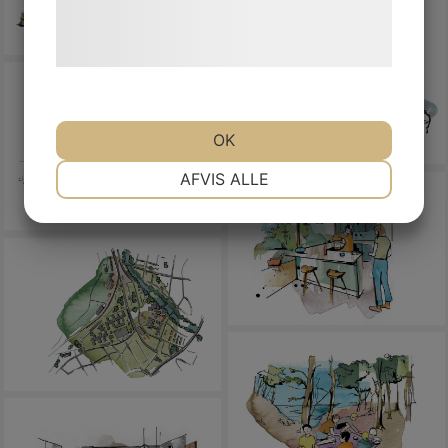
behandling af persondata på vores
hjemmeside.
OK
NØDVENDIGE
PRÆFERENCER
AFVIS ALLE
MARKETING
STATISTIK