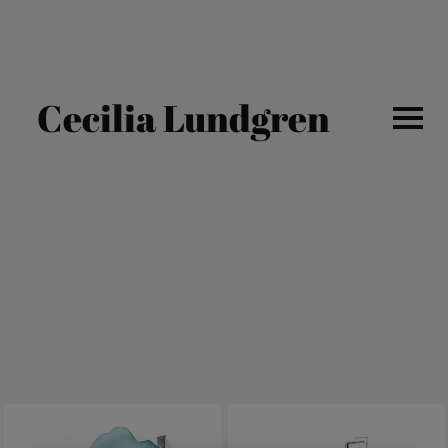
Cecilia Lundgren
ALL WORK
PORTRAITS
TYPOGRAPHY
ARCHITECTURE
PATTERN
FASHION