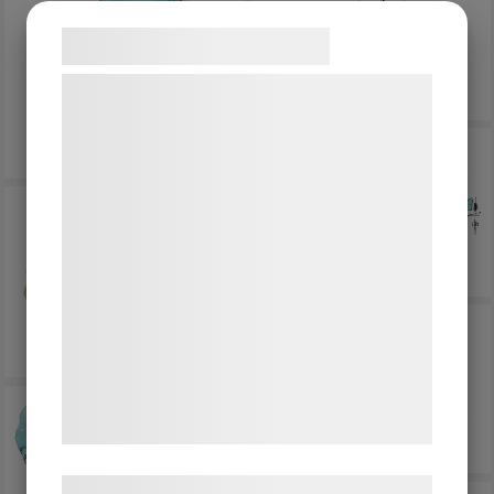
EDITORIAL
Samtykke til cookies
CLIENTS
Vi og vores samarbejdspartnere bruger
SHOP
teknologier, herunder cookies, til at
ABOUT
indsamle oplysninger om dig til forskellige
CONTACT
formål, herunder: Tilpasning af annoncering,
bedre brugeroplevelse, funktionalitet,
statistik og marketing. Disse oplysninger
kan blive delt med annoncerings- og
analysepartnere, som kan kombinere dem
med data, du tidligere har givet dem eller
de har indsamlet gennem din brug af deres
tjenester. Ved at klikke på 'OK' giver du
samtykke til disse formål.
Læs mere om vores brug af cookies og