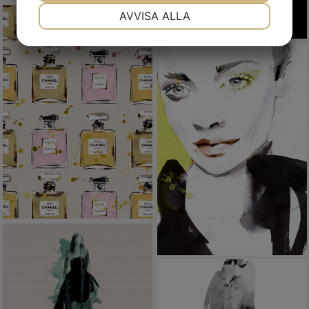
NÖDVÄNDIG
INSTÄLLNINGAR
AVVISA ALLA
JA
NEJ
JA
NEJ
MARKNADSFÖRING
STATISTIK