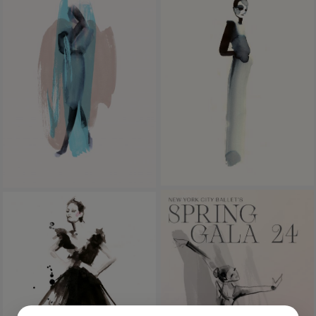
ARCHITECTURE
PATTERN
FASHION
EDITORIAL
CLIENTS
SHOP
ABOUT
CONTACT