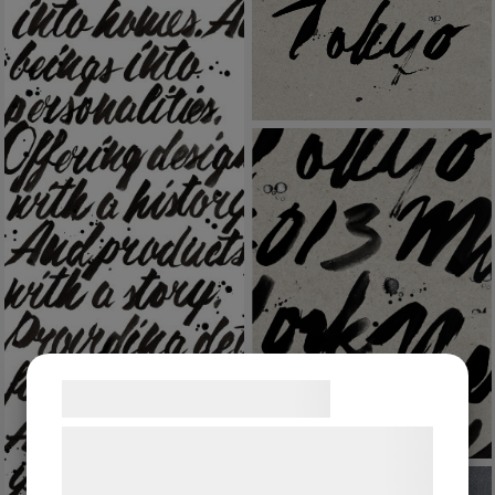
ARCHITECTURE
PATTERN
FASHION
EDITORIAL
CLIENTS
SHOP
ABOUT
CONTACT
Samtykke til cookies
Vi og vores samarbejdspartnere bruger
teknologier, herunder cookies, til at