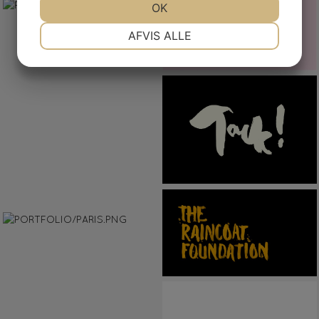
OK
NØDVENDIGE
PRÆFERENCER
AFVIS ALLE
MARKETING
STATISTIK