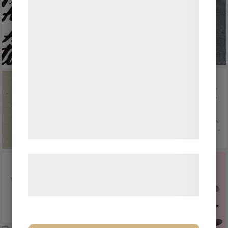
indsamle oplysninger om dig til forskellige
formål, herunder: Tilpasning af annoncering,
bedre brugeroplevelse, funktionalitet,
statistik og marketing. Disse oplysninger
kan blive delt med annoncerings- og
analysepartnere, som kan kombinere dem
med data, du tidligere har givet dem eller
de har indsamlet gennem din brug af deres
tjenester. Ved at klikke på 'OK' giver du
samtykke til disse formål.
Læs mere om vores brug af cookies og
behandling af persondata på vores
hjemmeside.